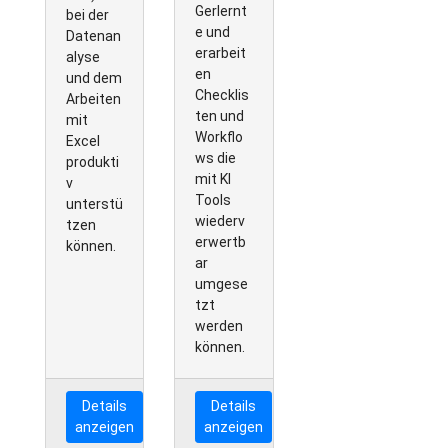
Gerlernt
bei der
e und
Datenan
erarbeit
alyse
en
und dem
Checklis
Arbeiten
ten und
mit
Workflo
Excel
ws die
produkti
mit KI
v
Tools
unterstü
wiederv
tzen
erwertb
können.
ar
umgese
tzt
werden
können.
Details
Details
anzeigen
anzeigen