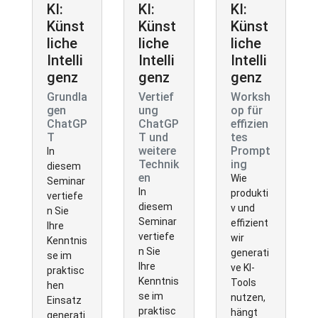
KI:
KI:
KI:
Künst
Künst
Künst
liche
liche
liche
Intelli
Intelli
Intelli
genz
genz
genz
Grundla
Vertief
Worksh
gen
ung
op für
ChatGP
ChatGP
effizien
T
T und
tes
weitere
Prompt
In
Technik
ing
diesem
en
Wie
Seminar
In
produkti
vertiefe
diesem
v und
n Sie
Seminar
effizient
Ihre
vertiefe
wir
Kenntnis
n Sie
generati
se im
Ihre
ve KI-
praktisc
Kenntnis
Tools
hen
se im
nutzen,
Einsatz
praktisc
hängt
generati