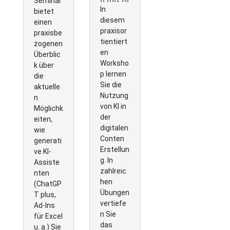
Seminar
In
bietet
diesem
einen
praxisor
praxisbe
tientiert
zogenen
en
Überblic
Worksho
k über
p lernen
die
Sie die
aktuelle
Nutzung
n
von KI in
Möglichk
der
eiten,
digitalen
wie
Conten
generati
Erstellun
ve KI-
g. In
Assiste
zahlreic
nten
hen
(ChatGP
Übungen
T plus,
vertiefe
Ad-Ins
n Sie
für Excel
das
u. a.) Sie