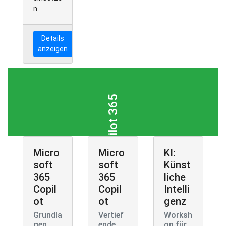
n.
Details
anzeigen
Copilot 365
Micro
Micro
KI:
soft
soft
Künst
365
365
liche
Copil
Copil
Intelli
ot
ot
genz
Grundla
Vertief
Worksh
gen
ende
op für