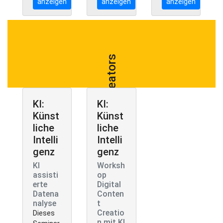
anzeigen
anzeigen
anzeigen
Creators
KI:
KI:
Künst
Künst
liche
liche
Intelli
Intelli
genz
genz
KI
Worksh
assisti
op
erte
Digital
Datena
Conten
nalyse
t
Creatio
Dieses
n mit KI