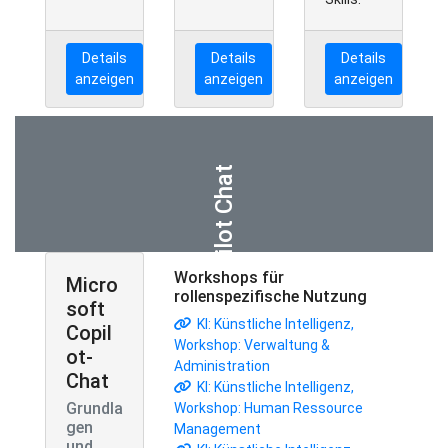
Details
Details
Details
anzeigen
anzeigen
anzeigen
Copilot Chat
Workshops für
Micro
rollenspezifische Nutzung
soft
KI: Künstliche Intelligenz,
Copil
Workshop: Verwaltung &
ot-
Administration
Chat
KI: Künstliche Intelligenz,
Grundla
Workshop: Human Ressource
gen
Management
und