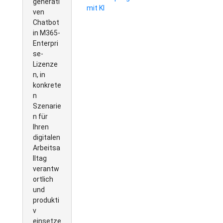
generati
mit KI
ven
Chatbot
in M365-
Enterpri
se-
Lizenze
n, in
konkrete
n
Szenarie
n für
Ihren
digitalen
Arbeitsa
lltag
verantw
ortlich
und
produkti
v
einsetze