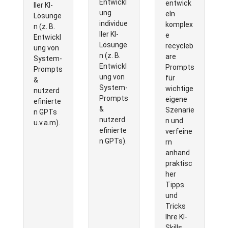
Entwickl
entwick
ller KI-
ung
eln
Lösunge
individue
komplex
n (z. B.
ller KI-
e
Entwickl
Lösunge
recycleb
ung von
n (z. B.
are
System-
Entwickl
Prompts
Prompts
ung von
für
&
System-
wichtige
nutzerd
Prompts
eigene
efinierte
&
Szenarie
n GPTs
nutzerd
n und
u.v.a.m).
efinierte
verfeine
n GPTs).
rn
anhand
praktisc
her
Tipps
und
Tricks
Ihre KI-
Skills.