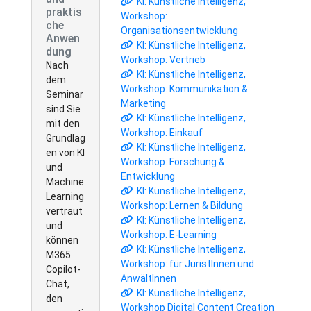
KI: Künstliche Intelligenz,
praktis
Workshop:
che
Organisationsentwicklung
Anwen
KI: Künstliche Intelligenz,
dung
Workshop: Vertrieb
Nach
KI: Künstliche Intelligenz,
dem
Workshop: Kommunikation &
Seminar
Marketing
sind Sie
KI: Künstliche Intelligenz,
mit den
Workshop: Einkauf
Grundlag
KI: Künstliche Intelligenz,
en von KI
Workshop: Forschung &
und
Entwicklung
Machine
KI: Künstliche Intelligenz,
Learning
Workshop: Lernen & Bildung
vertraut
KI: Künstliche Intelligenz,
und
Workshop: E-Learning
können
KI: Künstliche Intelligenz,
M365
Workshop: für JuristInnen und
Copilot-
AnwältInnen
Chat,
KI: Künstliche Intelligenz,
den
Workshop Digital Content Creation