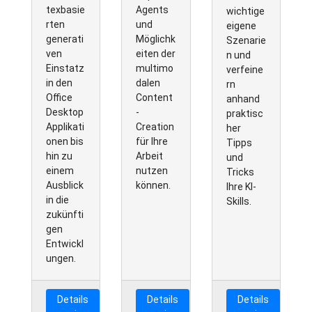
texbasie
Agents
wichtige
rten
und
eigene
generati
Möglichk
Szenarie
ven
eiten der
n und
Einstatz
multimo
verfeine
in den
dalen
rn
Office
Content
anhand
Desktop
-
praktisc
Applikati
Creation
her
onen bis
für Ihre
Tipps
hin zu
Arbeit
und
einem
nutzen
Tricks
Ausblick
können.
Ihre KI-
in die
Skills.
zukünfti
gen
Entwickl
ungen.
Details
Details
Details