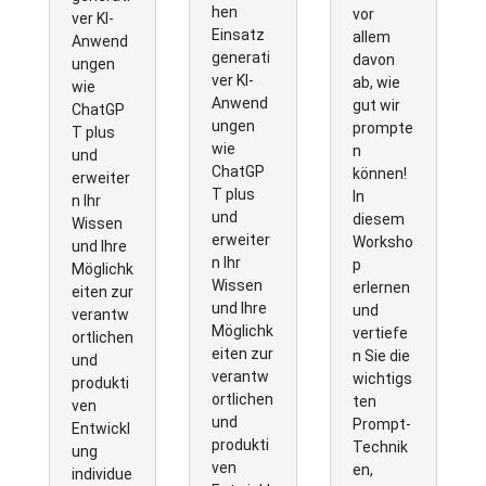
hen
vor
ver KI-
Einsatz
allem
Anwend
generati
davon
ungen
ver KI-
ab, wie
wie
Anwend
gut wir
ChatGP
ungen
prompte
T plus
wie
n
und
ChatGP
können!
erweiter
T plus
In
n Ihr
und
diesem
Wissen
erweiter
Worksho
und Ihre
n Ihr
p
Möglichk
Wissen
erlernen
eiten zur
und Ihre
und
verantw
Möglichk
vertiefe
ortlichen
eiten zur
n Sie die
und
verantw
wichtigs
produkti
ortlichen
ten
ven
und
Prompt-
Entwickl
produkti
Technik
ung
ven
en,
individue