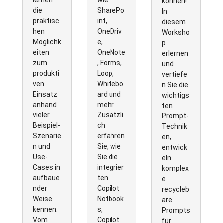
können!
die
SharePo
In
praktisc
int,
diesem
hen
OneDriv
Worksho
Möglichk
e,
p
eiten
OneNote
erlernen
zum
, Forms,
und
produkti
Loop,
vertiefe
ven
Whitebo
n Sie die
Einsatz
ard und
wichtigs
anhand
mehr.
ten
vieler
Zusätzli
Prompt-
Beispiel-
ch
Technik
Szenarie
erfahren
en,
n und
Sie, wie
entwick
Use-
Sie die
eln
Cases in
integrier
komplex
aufbaue
ten
e
nder
Copilot
recycleb
Weise
Notbook
are
kennen:
s,
Prompts
Vom
Copilot
für