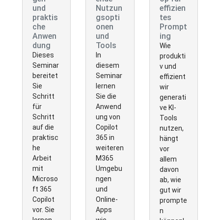
und
Nutzun
effizien
praktis
gsopti
tes
che
onen
Prompt
Anwen
und
ing
dung
Tools
Wie
Dieses
In
produkti
Seminar
diesem
v und
bereitet
Seminar
effizient
Sie
lernen
wir
Schritt
Sie die
generati
für
Anwend
ve KI-
Schritt
ung von
Tools
auf die
Copilot
nutzen,
praktisc
365 in
hängt
he
weiteren
vor
Arbeit
M365
allem
mit
Umgebu
davon
Microso
ngen
ab, wie
ft 365
und
gut wir
Copilot
Online-
prompte
vor. Sie
Apps
n
lernen
wie