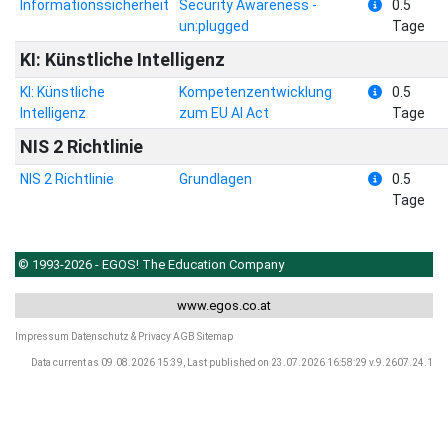
Informationssicherheit
Security Awareness -
0.5
un:plugged
Tage
KI: Künstliche Intelligenz
KI: Künstliche
Kompetenzentwicklung
0.5
Intelligenz
zum EU AI Act
Tage
NIS 2 Richtlinie
NIS 2 Richtlinie
Grundlagen
0.5
Tage
© 1993-2026 - EGOS! The Education Company
www.egos.co.at
Impressum
Datenschutz & Privacy
AGB
Sitemap
Data current as 09.08.2026 15:39, Last published on 23.07.2026 16:58:29 v.9.2607.24.1