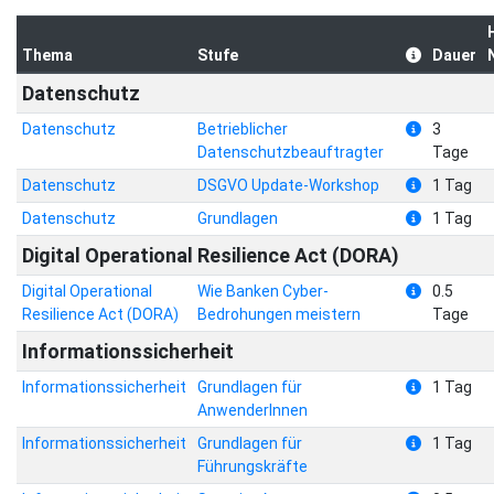
Thema
Stufe
Dauer
Datenschutz
Datenschutz
Betrieblicher
3
Datenschutzbeauftragter
Tage
Datenschutz
DSGVO Update-Workshop
1 Tag
Datenschutz
Grundlagen
1 Tag
Digital Operational Resilience Act (DORA)
Digital Operational
Wie Banken Cyber-
0.5
Resilience Act (DORA)
Bedrohungen meistern
Tage
Informationssicherheit
Informationssicherheit
Grundlagen für
1 Tag
AnwenderInnen
Informationssicherheit
Grundlagen für
1 Tag
Führungskräfte