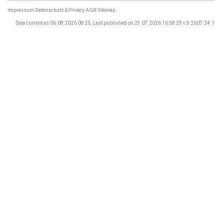
Impressum
Datenschutz & Privacy
AGB
Sitemap
Data current as 06.08.2026 08:25, Last published on 23.07.2026 16:58:29 v.9.2607.24.1