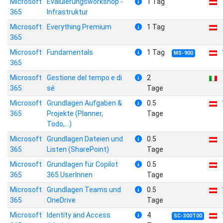
Microsoft
Evaluierungsworkshop -
1 Tag
365
Infrastruktur
Microsoft
Everything Premium
1 Tag
365
Microsoft
Fundamentals
1 Tag
MS-900
365
Microsoft
Gestione del tempo e di
2
365
sé
Tage
Microsoft
Grundlagen Aufgaben &
0.5
365
Projekte (Planner,
Tage
Todo,...)
Microsoft
Grundlagen Dateien und
0.5
365
Listen (SharePoint)
Tage
Microsoft
Grundlagen für Copilot
0.5
365
365 UserInnen
Tage
Microsoft
Grundlagen Teams und
0.5
365
OneDrive
Tage
Microsoft
Identity and Access
4
SC-300T00