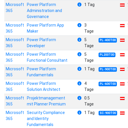
Microsoft
Power Platform
1 Tag
365
Administration and
Governance
Microsoft
Power Platform App
3
365
Maker
Tage
Microsoft
Power Platform
5
PL-400T00
365
Developer
Tage
Microsoft
Power Platform
5
PL200T00
365
Functional Consultant
Tage
Microsoft
Power Platform
1 Tag
PL-900T00
365
Fundamentals
Microsoft
Power Platform
4
PL-600T00
365
Solution Architect
Tage
Microsoft
Projektmanagement
0.5
365
mit Planner Premium
Tage
Microsoft
Security Compliance
1 Tag
SC-900T00
365
and Identity
Fundamentals