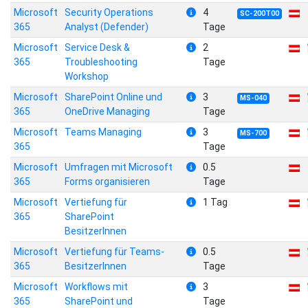
Microsoft
Security Operations
4
SC-200T00
365
Analyst (Defender)
Tage
Microsoft
Service Desk &
2
365
Troubleshooting
Tage
Workshop
Microsoft
SharePoint Online und
3
MS-040
365
OneDrive Managing
Tage
Microsoft
Teams Managing
3
MS-700
365
Tage
Microsoft
Umfragen mit Microsoft
0.5
365
Forms organisieren
Tage
Microsoft
Vertiefung für
1 Tag
365
SharePoint
BesitzerInnen
Microsoft
Vertiefung für Teams-
0.5
365
BesitzerInnen
Tage
Microsoft
Workflows mit
3
365
SharePoint und
Tage