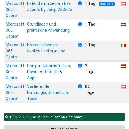
Microsoft
Extend with declarative
1 Tag
MS-4010
365
agents by using VSCode
Copilot
Microsoft
Grundlagen und
1 Tag
365
praktische Anwendung
Copilot
Microsoft
Nozioni di base e
1 Tag
365
applicazioni pratiche
Copilot
Microsoft
Using in Administration,
2
365
Power Automate &
Tage
Copilot
Apps
Microsoft
Vertiefende
0.5
365
Nutzungsoptionen und
Tage
Copilot
Tools
© 1993-2026 - EGOS! The Education Company
www.egos.co.at