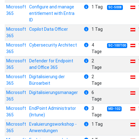
Microsoft
Configure and manage
1 Tag
SC-5008
365
entitlement with Entra
ID
Microsoft
Copilot Data Officer
1 Tag
365
Microsoft
Cybersecurity Architect
4
SC-100T00
365
Tage
Microsoft
Defender for Endpoint
2
365
and Office 365
Tage
Microsoft
Digitalisierung der
2
365
Büroarbeit
Tage
Microsoft
Digitalisierungsmanager
6
365
Tage
Microsoft
EndPoint Administrator
3
MD-102
365
(Intune)
Tage
Microsoft
Evaluierungsworkshop -
1 Tag
365
Anwendungen