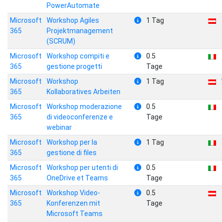
PowerAutomate
Microsoft
Workshop Agiles
1 Tag
365
Projektmanagement
(SCRUM)
Microsoft
Workshop compiti e
0.5
365
gestione progetti
Tage
Microsoft
Workshop
1 Tag
365
Kollaboratives Arbeiten
Microsoft
Workshop moderazione
0.5
365
di videoconferenze e
Tage
webinar
Microsoft
Workshop per la
1 Tag
365
gestione di files
Microsoft
Workshop per utenti di
0.5
365
OneDrive et Teams
Tage
Microsoft
Workshop Video-
0.5
365
Konferenzen mit
Tage
Microsoft Teams