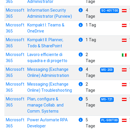
365
Administrator
Tage
Microsoft
Information Security
4
SC-401T00
365
Administrator (Purview)
Tage
Microsoft
Kompakt I: Teams &
1 Tag
365
OneDrive
Microsoft
Kompakt II: Planner,
1 Tag
365
Todo & SharePoint
Microsoft
Lavoro efficiente di
2
365
squadra e di progetto
Tage
Microsoft
Messaging (Exchange
4
MS-203
365
Online) Administration
Tage
Microsoft
Messaging (Exchange
2
365
Online) Troubleshooting
Tage
Microsoft
Plan, configure &
5
MS-721
365
manage Collab. and
Tage
Comm. Systems
Microsoft
Power Automate RPA
5
PL-500T00
365
Developer
Tage