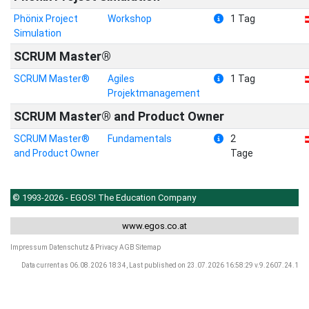
Phönix Project
Workshop
1 Tag
Simulation
SCRUM Master®
SCRUM Master®
Agiles
1 Tag
Projektmanagement
SCRUM Master® and Product Owner
SCRUM Master®
Fundamentals
2
and Product Owner
Tage
© 1993-2026 - EGOS! The Education Company
www.egos.co.at
Impressum
Datenschutz & Privacy
AGB
Sitemap
Data current as 06.08.2026 18:34, Last published on 23.07.2026 16:58:29 v.9.2607.24.1