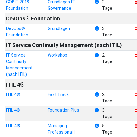
COBIT 2019
Grundlagen IT-
2
Foundation
Governance
Tage
DevOps® Foundation
DevOps®
Grundlagen
3
Foundation
Tage
IT Service Continuity Management (nach ITIL)
IT Service
Workshop
2
Continuity
Tage
Management
(nach ITIL)
ITIL 4®
ITIL 4®
Fast Track
2
Tage
ITIL 4®
Foundation Plus
3
Tage
ITIL 4®
Managing
5
Professional I
Tage