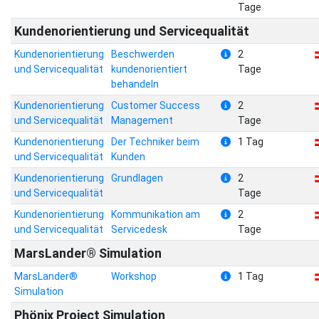
Tage
Kundenorientierung und Servicequalität
Kundenorientierung
Beschwerden
2
und Servicequalität
kundenorientiert
Tage
behandeln
Kundenorientierung
Customer Success
2
und Servicequalität
Management
Tage
Kundenorientierung
Der Techniker beim
1 Tag
und Servicequalität
Kunden
Kundenorientierung
Grundlagen
2
und Servicequalität
Tage
Kundenorientierung
Kommunikation am
2
und Servicequalität
Servicedesk
Tage
MarsLander® Simulation
MarsLander®
Workshop
1 Tag
Simulation
Phönix Project Simulation