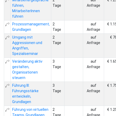
Mitarbeitergespräche
2
auf
€ 1.2
führen,
Tage
Anfrage
MitarbeiterInnen
führen
Prozessmanagement,
2
auf
€ 1.1
Grundlagen
Tage
Anfrage
Umgang mit
2
auf
€ 7
Aggressionen und
Tage
Anfrage
Angriffen,
Spezialseminar
Veränderung aktiv
3
auf
€ 1.6
gestalten,
Tage
Anfrage
Organisationen
steuern
Führung III:
3
auf
€ 1.7
Führungsstärke
Tage
Anfrage
entwickeln,
Grundlagen
Führung von virtuellen
2
auf
€ 1.2
Teams, Grundlagen
Tage
Anfrage