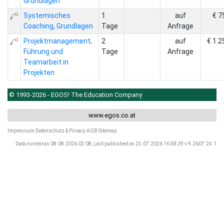
Grundlagen
Systemisches
1
auf
€ 7
Coaching, Grundlagen
Tage
Anfrage
Projektmanagement,
2
auf
€ 1.2
Führung und
Tage
Anfrage
Teamarbeit in
Projekten
© 1993-2026 - EGOS! The Education Company
www.egos.co.at
Impressum
Datenschutz & Privacy
AGB
Sitemap
Data current as 08.08.2026 03:08, Last published on 23.07.2026 16:58:29 v.9.2607.24.1