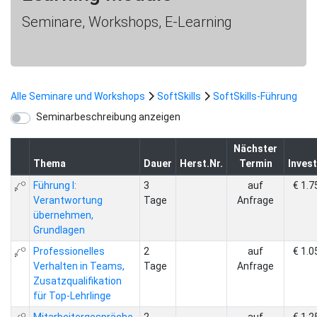
Seminare, Workshops, E-Learning
Alle Seminare und Workshops
SoftSkills
SoftSkills-Führung
Seminarbeschreibung anzeigen
Nächster
Thema
Dauer
Herst.Nr.
Termin
Invest
Führung I:
3
auf
€ 1.7
Verantwortung
Tage
Anfrage
übernehmen,
Grundlagen
Professionelles
2
auf
€ 1.0
Verhalten in Teams,
Tage
Anfrage
Zusatzqualifikation
für Top-Lehrlinge