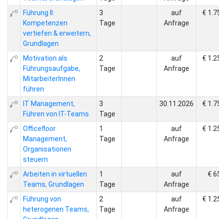
Führung II:
3
auf
€ 1.7
Kompetenzen
Tage
Anfrage
vertiefen & erweitern,
Grundlagen
Motivation als
2
auf
€ 1.2
Führungsaufgabe,
Tage
Anfrage
MitarbeiterInnen
führen
IT Management,
3
30.11.2026
€ 1.7
Führen von IT-Teams
Tage
Officefloor
1
auf
€ 1.2
Management,
Tage
Anfrage
Organisationen
steuern
Arbeiten in virtuellen
1
auf
€ 6
Teams, Grundlagen
Tage
Anfrage
Führung von
2
auf
€ 1.2
heterogenen Teams,
Tage
Anfrage