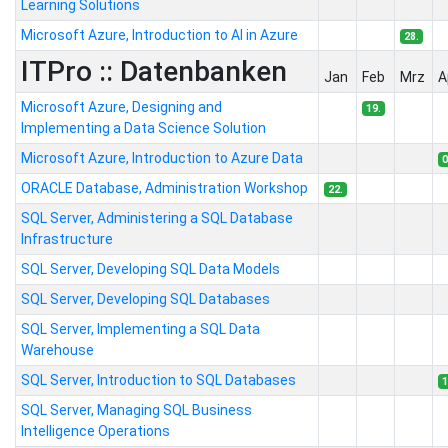
Learning Solutions
Microsoft Azure, Introduction to AI in Azure
28.
ITPro :: Datenbanken
Jan
Feb
Mrz
A
Microsoft Azure, Designing and
19.
Implementing a Data Science Solution
Microsoft Azure, Introduction to Azure Data
0
ORACLE Database, Administration Workshop
22.
SQL Server, Administering a SQL Database
Infrastructure
SQL Server, Developing SQL Data Models
SQL Server, Developing SQL Databases
SQL Server, Implementing a SQL Data
Warehouse
SQL Server, Introduction to SQL Databases
1
SQL Server, Managing SQL Business
Intelligence Operations