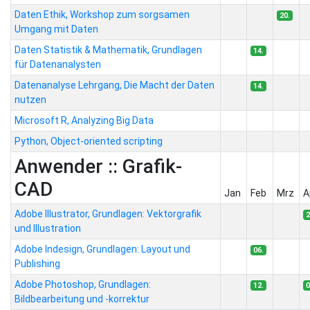
Daten Ethik, Workshop zum sorgsamen
20.
Umgang mit Daten
Daten Statistik & Mathematik, Grundlagen
14.
für Datenanalysten
Datenanalyse Lehrgang, Die Macht der Daten
14.
nutzen
Microsoft R, Analyzing Big Data
Python, Object-oriented scripting
Anwender :: Grafik-
CAD
Jan
Feb
Mrz
A
Adobe Illustrator, Grundlagen: Vektorgrafik
2
und Illustration
Adobe Indesign, Grundlagen: Layout und
06.
Publishing
Adobe Photoshop, Grundlagen:
12.
0
Bildbearbeitung und -korrektur