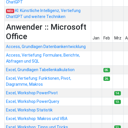
ChatGPT
KI: Künstliche Intelligenz, Vertiefung
NEU
ChatGPT und weitere Techniken
Anwender :: Microsoft
Office
Jan
Feb
Mrz
A
Access, Grundlagen Datenbankentwicklung
Access, Vertiefung: Formulare, Berichte,
Abfragen und SQL
Excel, Grundlagen Tabellenkalkulation
05.
Excel, Vertiefung: Funktionen, Pivot,
26.
Diagramme, Makros
Excel, Workshop PowerPivot
14.
Excel, Workshop PowerQuery
13.
Excel, Workshop Statistik
Excel, Workshop: Makros und VBA
Excel, Workshop: Tipps und Tricks
11.