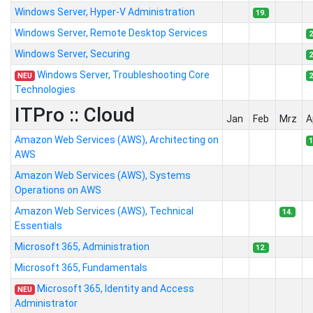
Windows Server, Hyper-V Administration
19.
Windows Server, Remote Desktop Services
2
Windows Server, Securing
2
Windows Server, Troubleshooting Core
NEU
2
Technologies
ITPro :: Cloud
Jan
Feb
Mrz
A
Amazon Web Services (AWS), Architecting on
1
AWS
Amazon Web Services (AWS), Systems
Operations on AWS
Amazon Web Services (AWS), Technical
14.
Essentials
Microsoft 365, Administration
12.
Microsoft 365, Fundamentals
Microsoft 365, Identity and Access
NEU
Administrator