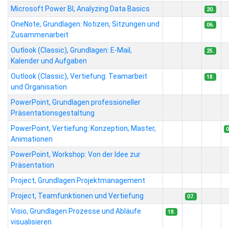
Microsoft Power BI, Analyzing Data Basics
20.
OneNote, Grundlagen: Notizen, Sitzungen und
06.
Zusammenarbeit
Outlook (Classic), Grundlagen: E-Mail,
25.
Kalender und Aufgaben
Outlook (Classic), Vertiefung: Teamarbeit
18.
und Organisation
PowerPoint, Grundlagen professioneller
Präsentationsgestaltung
PowerPoint, Vertiefung: Konzeption, Master,
0
Animationen
PowerPoint, Workshop: Von der Idee zur
Präsentation
Project, Grundlagen Projektmanagement
Project, Teamfunktionen und Vertiefung
07.
Visio, Grundlagen Prozesse und Abläufe
18.
visualisieren