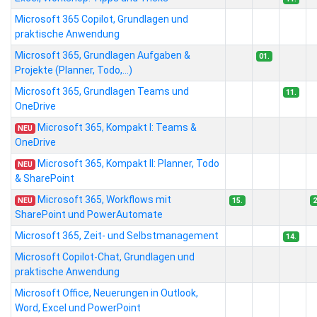
Microsoft 365 Copilot, Grundlagen und
praktische Anwendung
Microsoft 365, Grundlagen Aufgaben &
01.
Projekte (Planner, Todo,...)
Microsoft 365, Grundlagen Teams und
11.
OneDrive
Microsoft 365, Kompakt I: Teams &
NEU
OneDrive
Microsoft 365, Kompakt II: Planner, Todo
NEU
& SharePoint
Microsoft 365, Workflows mit
NEU
15.
2
SharePoint und PowerAutomate
Microsoft 365, Zeit- und Selbstmanagement
14.
Microsoft Copilot-Chat, Grundlagen und
praktische Anwendung
Microsoft Office, Neuerungen in Outlook,
Word, Excel und PowerPoint