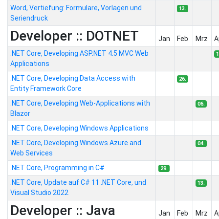
Word, Vertiefung: Formulare, Vorlagen und
13.
Seriendruck
Developer :: DOTNET
Jan
Feb
Mrz
A
.NET Core, Developing ASP.NET 4.5 MVC Web
1
Applications
.NET Core, Developing Data Access with
26.
Entity Framework Core
.NET Core, Developing Web-Applications with
06.
Blazor
.NET Core, Developing Windows Applications
.NET Core, Developing Windows Azure and
04.
Web Services
.NET Core, Programming in C#
29.
.NET Core, Update auf C# 11 .NET Core, und
13.
Visual Studio 2022
Developer :: Java
Jan
Feb
Mrz
A