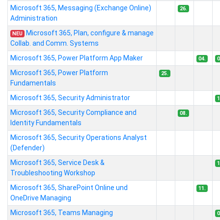
Microsoft 365, Messaging (Exchange Online)
26.
Administration
Microsoft 365, Plan, configure & manage
NEU
Collab. and Comm. Systems
Microsoft 365, Power Platform App Maker
04.
0
Microsoft 365, Power Platform
25.
Fundamentals
Microsoft 365, Security Administrator
1
Microsoft 365, Security Compliance and
08.
Identity Fundamentals
Microsoft 365, Security Operations Analyst
(Defender)
Microsoft 365, Service Desk &
1
Troubleshooting Workshop
Microsoft 365, SharePoint Online und
11.
OneDrive Managing
Microsoft 365, Teams Managing
0