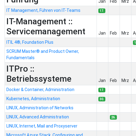
Jan
Feb
Mrz
A
IT Management, Führen von IT-Teams
17.
IT-Management ::
Servicemanagement
Jan
Feb
Mrz
A
ITIL 4®, Foundation Plus
1
SCRUM Master® and Product Owner,
Fundamentals
ITPro ::
Betriebssysteme
Jan
Feb
Mrz
A
Docker & Container, Administration
17.
Kubernetes, Administration
30.
LINUX, Administration of Networks
LINUX, Advanced Administration
26.
LINUX, Internet, Mail and Proxyserver
Microsoft Azure Stack, Configuring and