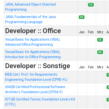
JAVA, Advanced Object Oriented
19.
Programming
JAVA, Fundamentals of the Java
29.
Programming Language
Developer :: Office
Jan
Feb
Mrz
A
Visual Basic for Applications (VBA),
18.
Advanced Office Programming
Visual Basic for Applications (VBA),
04.
Introduction to Office Programming
Developer :: Sonstige
Jan
Feb
Mrz
A
IREB Cert. Prof. for Requirements
1
Engineering, Foundation Level (CPRE-FL)
iSAQB Certified Professional Software
2
Architect, Foundation Level (CPSA-F)
ISTQB Certified Tester, Foundation Level v4.0
1
(CTFL)