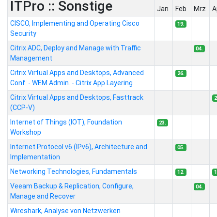
ITPro :: Sonstige
Jan
Feb
Mrz
A
CISCO, Implementing and Operating Cisco
19.
Security
Citrix ADC, Deploy and Manage with Traffic
04.
Management
Citrix Virtual Apps and Desktops, Advanced
26.
Conf. - WEM Admin. - Citrix App Layering
Citrix Virtual Apps and Desktops, Fasttrack
2
(CCP-V)
Internet of Things (IOT), Foundation
23.
Workshop
Internet Protocol v6 (IPv6), Architecture and
05.
Implementation
Networking Technologies, Fundamentals
12.
1
Veeam Backup & Replication, Configure,
04.
Manage and Recover
Wireshark, Analyse von Netzwerken