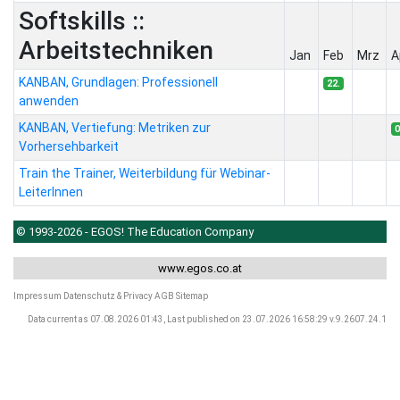
Softskills ::
Arbeitstechniken
Jan
Feb
Mrz
A
KANBAN, Grundlagen: Professionell
22.
anwenden
KANBAN, Vertiefung: Metriken zur
0
Vorhersehbarkeit
Train the Trainer, Weiterbildung für Webinar-
LeiterInnen
© 1993-2026 - EGOS! The Education Company
www.egos.co.at
Impressum
Datenschutz & Privacy
AGB
Sitemap
Data current as 07.08.2026 01:43, Last published on 23.07.2026 16:58:29 v.9.2607.24.1