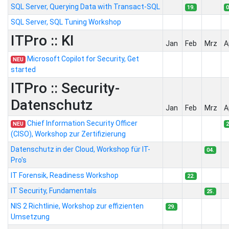
SQL Server, Querying Data with Transact-SQL
19.
0
SQL Server, SQL Tuning Workshop
ITPro :: KI
Jan
Feb
Mrz
A
Microsoft Copilot for Security, Get
NEU
started
ITPro :: Security-
Datenschutz
Jan
Feb
Mrz
A
Chief Information Security Officer
NEU
2
(CISO), Workshop zur Zertifizierung
Datenschutz in der Cloud, Workshop für IT-
04.
Pro's
IT Forensik, Readiness Workshop
22.
IT Security, Fundamentals
25.
NIS 2 Richtlinie, Workshop zur effizienten
29.
Umsetzung