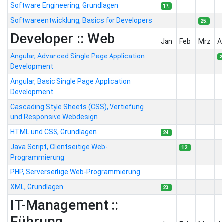
Software Engineering, Grundlagen
17.
Softwareentwicklung, Basics for Developers
25.
Developer :: Web
Jan
Feb
Mrz
A
Angular, Advanced Single Page Application
2
Development
Angular, Basic Single Page Application
Development
Cascading Style Sheets (CSS), Vertiefung
und Responsive Webdesign
HTML und CSS, Grundlagen
24.
Java Script, Clientseitige Web-
12.
Programmierung
PHP, Serverseitige Web-Programmierung
XML, Grundlagen
23.
IT-Management ::
Führung