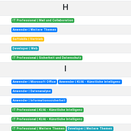
H
IT Professional | Mail und Collaboration
Anwender | Weitere Themen
Softskills | Vertrieb
Developer | Web
IT Professional | Sicherheit und Datenschutz
I
Anwender | Microsoft Office
Anwender | KI/AI - Künstliche Intelligenz
Anwender | Datenanalyse
Anwender | Informationssicherheit
IT Professional | KI/AI - Künstliche Intelligenz
IT Professional | KI/AI - Künstliche Intelligenz
IT Professional | Weitere Themen
Developer | Weitere Themen